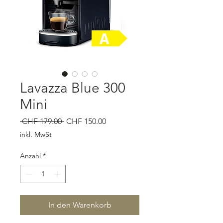
Lavazza Blue 300
Mini
Standardpreis
Sale-Preis
 CHF 179.00 
CHF 150.00
inkl. MwSt
Anzahl
*
In den Warenkorb