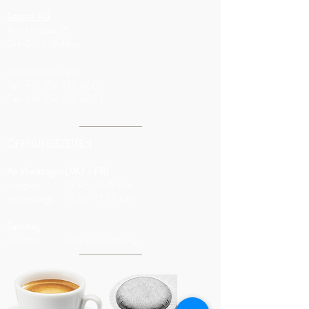
Lepore AG
Aeschstrasse 25
CH-5610 Wohlen
info@lepore-ag.ch
Tel. + 41 056 610 47 00
Fax.
+
41 056 610 47 02
ÖFFNUNGSZEITEN
An Werktagen (MO - FR)
morgens
07.45- 11.45
Uhr
nachmittags 13.30- 17.30 Uhr
Samstag
morgens nach Vereinbarung