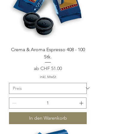
Crema & Aroma Espresso 408 - 100
Stk.
Sale-Preis
ab
CHF 51.00
inkl. MwSt
In den Warenkorb