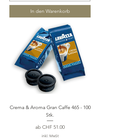
In den Warenkorb
Crema & Aroma Gran Caffe 465 - 100
Stk.
Sale-Preis
ab
CHF 51.00
inkl. MwSt