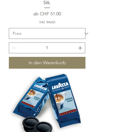
Stk.
Sale-Preis
ab
CHF 51.00
inkl. MwSt
In den Warenkorb