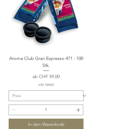
Aroma Club Gran Espresso 471 - 100
Stk.
Sale-Preis
ab
CHF 59.00
inkl. MwSt
In den Warenkorb