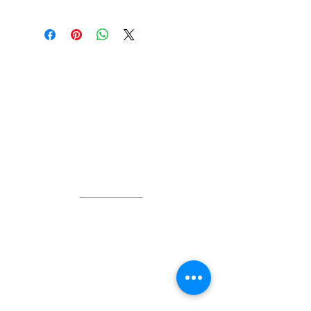
KONTAKT
Lepore AG
Aeschstrasse 25
CH-5610 Wohlen
info@lepore-ag.ch
Tel. + 41 056 610 47 00
Fax.
+
41 056 610 47 02
ÖFFNUNGSZEITEN
An Werktagen (MO - FR)
morgens
07.45- 11.45
Uhr
nachmittags 13.30- 17.30 Uhr
Samstag