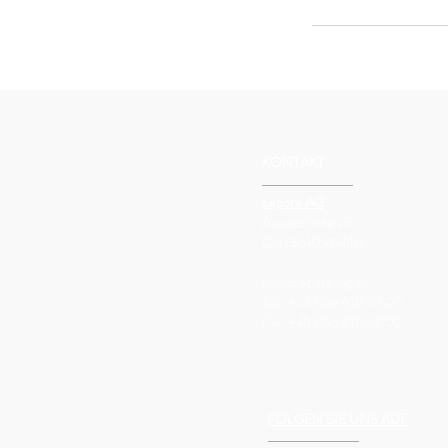
KONTAKT
Lepore AG
Aeschstrasse 25
CH-5610 Wohlen
info@lepore-ag.ch
Tel. + 41 056 610 47 00
Fax.
+ 41 056 610 47 02
FOLGEN SIE UNS AUF