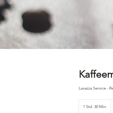
Kaffeem
Lavazza Service - 
2
S
1 Std. 30 Min.
1
F
S