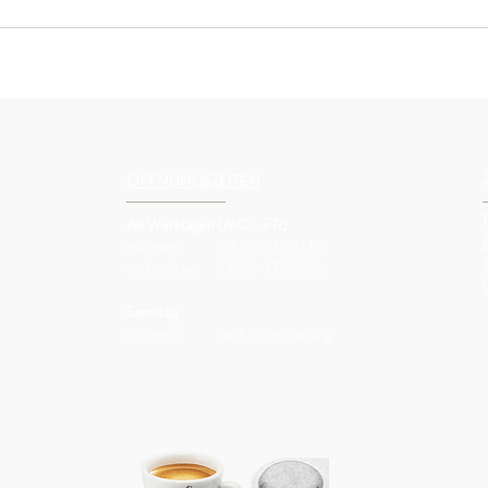
ÖFFNUNGSZEITEN
An Werktagen (MO - FR)
morgens 07.45- 11.45 Uhr
nachmittags 13.30- 17.30 Uhr
Samstag
morgens nach Vereinbarung