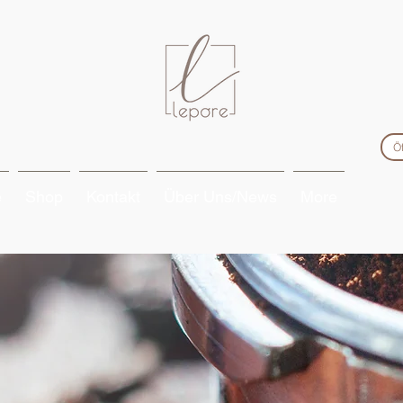
Ö
e
Shop
Kontakt
Über Uns/News
More